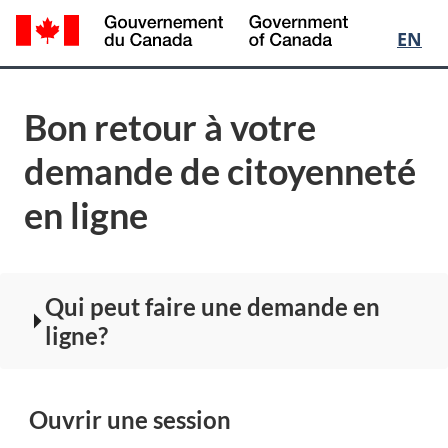
Sél
EN
de
Bon retour à votre
la
demande de citoyenneté
la
en ligne
Qui peut faire une demande en
arrow_right
ligne?
Ouvrir une session